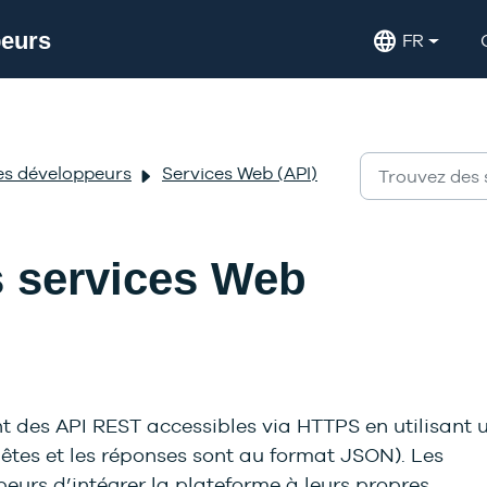
language
peurs
FR
es développeurs
Services Web (API)
s services Web
nt des API REST accessibles via HTTPS en utilisant 
quêtes et les réponses sont au format JSON). Les
urs d’intégrer la plateforme à leurs propres